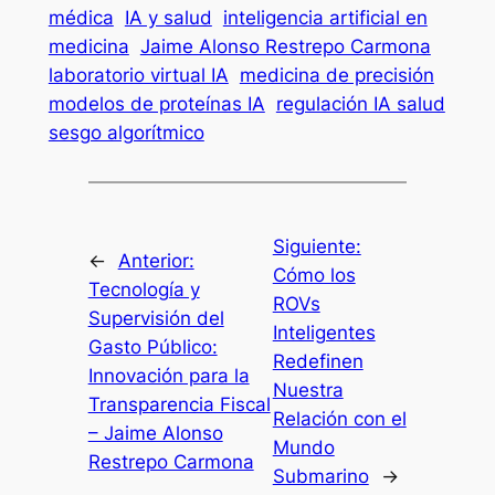
médica
IA y salud
inteligencia artificial en
medicina
Jaime Alonso Restrepo Carmona
laboratorio virtual IA
medicina de precisión
modelos de proteínas IA
regulación IA salud
sesgo algorítmico
Siguiente:
←
Anterior:
Cómo los
Tecnología y
ROVs
Supervisión del
Inteligentes
Gasto Público:
Redefinen
Innovación para la
Nuestra
Transparencia Fiscal
Relación con el
– Jaime Alonso
Mundo
Restrepo Carmona
Submarino
→