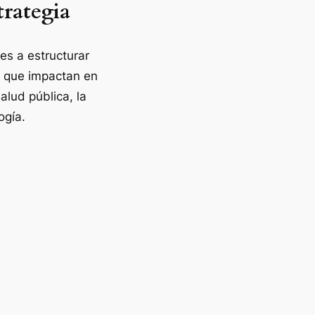
trategia
es a estructurar
as que impactan en
alud pública, la
ogía.