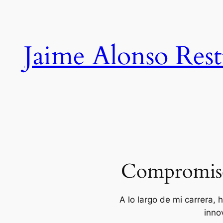
Saltar
al
contenido
Jaime Alonso Res
Compromiso 
A lo largo de mi carrera,
inno