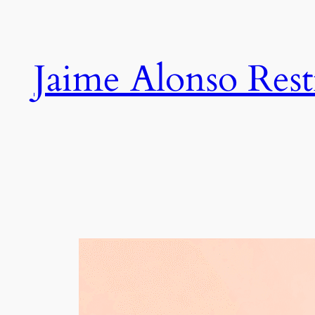
Saltar
al
contenido
Jaime Alonso Res